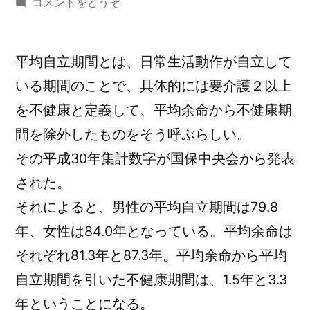
稿
(平
コメントをどうぞ
者:
均
自
平均自立期間とは、日常生活動作が自立して
立
期
いる期間のことで、具体的には要介護２以上
間。)
を不健康と定義して、平均余命から不健康期
間を除外したものをそう呼ぶらしい。
その平成30年集計数字が国保中央会から発表
された。
それによると、男性の平均自立期間は79.8
年、女性は84.0年となっている。平均余命は
それぞれ81.3年と87.3年。平均余命から平均
自立期間を引いた不健康期間は、1.5年と3.3
年ということになる。