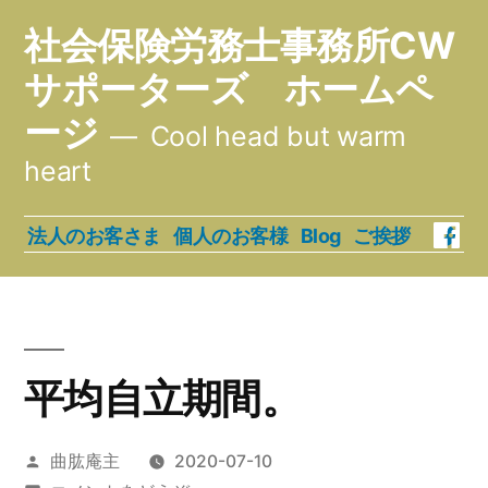
コ
社会保険労務士事務所CW
ン
サポーターズ ホームペ
テ
ージ
Cool head but warm
ン
heart
ツ
へ
Face
法人のお客さま
個人のお客様
Blog
ご挨拶
ス
キ
ッ
平均自立期間。
プ
投
曲肱庵主
2020-07-10