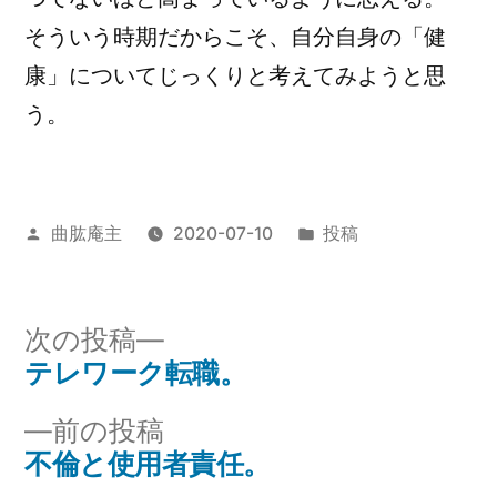
そういう時期だからこそ、自分自身の「健
康」についてじっくりと考えてみようと思
う。
投
カ
曲肱庵主
2020-07-10
投稿
稿
テ
者:
ゴ
リ
次
次の投稿
ー:
の
テレワーク転職。
投
投
前
前の投稿
稿
稿:
の
不倫と使用者責任。
ナ
投