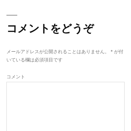
稿:
ビ
ゲ
コメントをどうぞ
ー
シ
メールアドレスが公開されることはありません。
*
が付
ョ
いている欄は必須項目です
ン
コメント